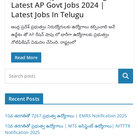
Latest AP Govt Jobs 2024 |
Latest Jobs In Telugu
ఆంధ్ర ప్రదేశ్ ప్రభుత్వం నిరుద్యోగులకు ఉద్యోగాలు కల్పించాలి అనే
ఉద్దేశం తో AP రేషన్ షాపు లో భారీగా ఉద్యోగాలకు ప్రభుత్వం
నోటిఫికేషన్ విడుదల చేసింది. రాష్ట్రంలో
Read More
Search
Recent Posts
10వ తరగతితో 7267 ప్రభుత్వ ఉద్యోగాలు | EMRS Notification 2025
10వ తరగతితో ప్రభుత్వ ఉద్యోగాలు | MTS అసిస్టెంట్ ఉద్యోగాలు| NITTTR
Notification 2025