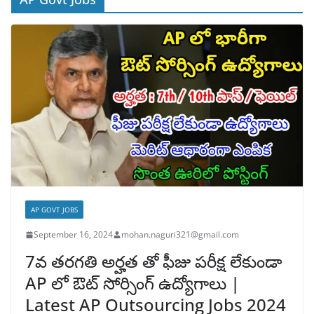
AP GOVT JOBS
September 16, 2024
mohan.naguri321@gmail.com
7వ తరగతి అర్హత తో ఫీజు పరీక్ష లేకుండా
AP లో ఔట్ సోర్సింగ్ ఉద్యోగాలు |
Latest AP Outsourcing Jobs 2024