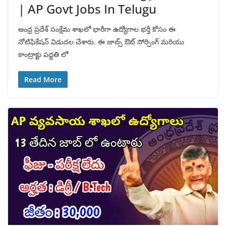
| AP Govt Jobs In Telugu
ఆంధ్ర ప్రదేశ్ సంక్షేమ శాఖలో భారీగా ఉద్యోగాల భర్తీ కోసం ఈ
నోటిఫికేషన్ విడుదల చేశారు. ఈ జాబ్స్ ఔట్ సోర్సింగ్ మరియు
కాంట్రాక్టు పద్ధతి లో
Read More