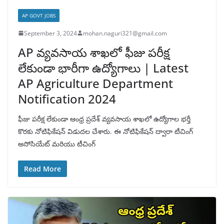
AP GOVT JOBS
September 3, 2024
mohan.naguri321@gmail.com
AP వ్యవసాయ శాఖలో ఫీజు పరీక్ష
లేకుండా భారీగా ఉద్యోగాలు | Latest
AP Agriculture Department
Notification 2024
ఫీజు పరీక్ష లేకుండా ఆంధ్ర ప్రదేశ్ వ్యవసాయ శాఖలో ఉద్యోగాల భర్తీ
కొరకు నోటిఫికేషన్ విడుదల చేశారు. ఈ నోటిఫికేషన్ ద్వారా టీచింగ్
అసోసియేట్ మరియు టీచింగ్
Read More