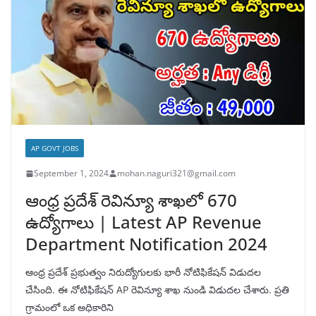
AP GOVT JOBS
September 1, 2024
mohan.naguri321@gmail.com
ఆంధ్ర ప్రదేశ్ రెవిన్యూ శాఖలో 670
ఉద్యోగాలు | Latest AP Revenue
Department Notification 2024
ఆంధ్ర ప్రదేశ్ ప్రభుత్వం నిరుద్యోగులకు భారీ నోటిఫికేషన్ విడుదల
చేసింది. ఈ నోటిఫికేషన్ AP రెవిన్యూ శాఖ నుండి విడుదల చేశారు. ప్రతి
గ్రామంలో ఒక అధికారిని