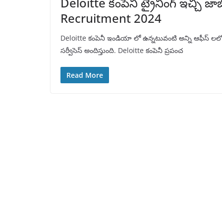
Deloitte కంపెనీ ట్రైనింగ్ ఇచ్చి జా
Recruitment 2024
Deloitte కంపెనీ ఇండియా లో ఉన్నటువంటి అన్ని ఆఫీస్ లలో రి
సర్వీసెస్ అందిస్తుంది. Deloitte కంపెనీ ప్రపంచ
Read More