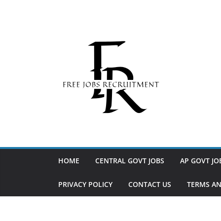
Skip
to
content
HOME
CENTRAL GOVT JOBS
AP GOVT JO
PRIVACY POLICY
CONTACT US
TERMS AN