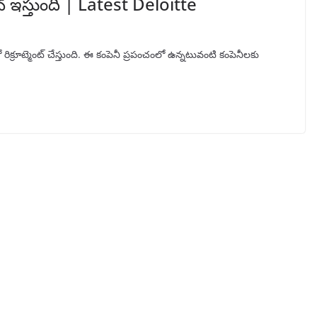
బ్ ఇస్తుంది | Latest Deloitte
క్రూట్మెంట్ చేస్తుంది. ఈ కంపెనీ ప్రపంచంలో ఉన్నటువంటి కంపెనీలకు