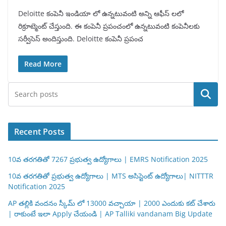
Deloitte కంపెనీ ఇండియా లో ఉన్నటువంటి అన్ని ఆఫీస్ లలో
రిక్రూట్మెంట్ చేస్తుంది. ఈ కంపెనీ ప్రపంచంలో ఉన్నటువంటి కంపెనీలకు
సర్వీసెస్ అందిస్తుంది. Deloitte కంపెనీ ప్రపంచ
Read More
Search
Recent Posts
10వ తరగతితో 7267 ప్రభుత్వ ఉద్యోగాలు | EMRS Notification 2025
10వ తరగతితో ప్రభుత్వ ఉద్యోగాలు | MTS అసిస్టెంట్ ఉద్యోగాలు| NITTTR
Notification 2025
AP తల్లికి వందనం స్కీమ్ లో 13000 వచ్చాయా | 2000 ఎందుకు కట్ చేశారు
| రాకుంటే ఇలా Apply చేయండి | AP Talliki vandanam Big Update