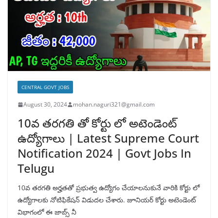
CENTRAL GOVT JOBS
August 30, 2024
mohan.naguri321@gmail.com
10వ తరగతి తో కోర్టు లో అటెండెంట్
ఉద్యోగాలు | Latest Supreme Court
Notification 2024 | Govt Jobs In
Telugu
10వ తరగతి అర్హతతో ప్రభుత్వ ఉద్యోగం చేయాలనుకునే వారికి కోర్టు లో
ఉద్యోగాలకు నోటిఫికేషన్ విడుదల చేశారు. జూనియర్ కోర్టు అటెండెంట్
విభాగంలో ఈ జాబ్స్ నీ