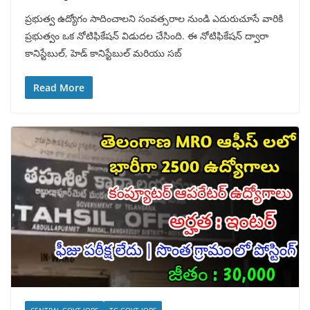
ప్రభుత్వ ఉద్యోగం సాదించాలని సంవత్సరాల నుండి ఎదురుచూసే వారికి
ప్రభుత్వం ఒక నోటిఫికేషన్ విడుదల చేసింది. ఈ నోటిఫికేషన్ ద్వారా
కానిస్టేబుల్, హెడ్ కానిస్టేబుల్ మరియు సబ్
Read More
CENTRAL GOVT JOBS
TG GOVT JOBS