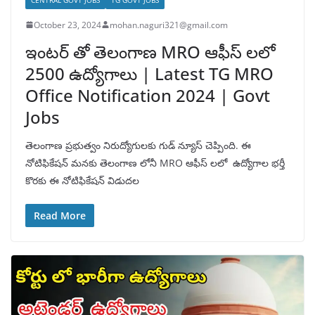
October 23, 2024
mohan.naguri321@gmail.com
ఇంటర్ తో తెలంగాణ MRO ఆఫీస్ లలో
2500 ఉద్యోగాలు | Latest TG MRO
Office Notification 2024 | Govt
Jobs
తెలంగాణ ప్రభుత్వం నిరుద్యోగులకు గుడ్ న్యూస్ చెప్పింది. ఈ
నోటిఫికేషన్ మనకు తెలంగాణ లోనీ MRO ఆఫీస్ లలో ఉద్యోగాల భర్తీ
కొరకు ఈ నోటిఫికేషన్ విడుదల
Read More