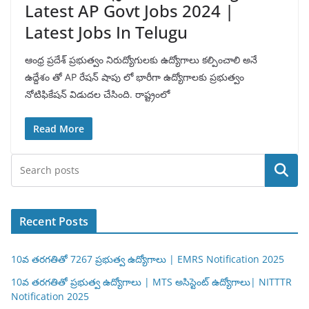
Latest AP Govt Jobs 2024 |
Latest Jobs In Telugu
ఆంధ్ర ప్రదేశ్ ప్రభుత్వం నిరుద్యోగులకు ఉద్యోగాలు కల్పించాలి అనే
ఉద్దేశం తో AP రేషన్ షాపు లో భారీగా ఉద్యోగాలకు ప్రభుత్వం
నోటిఫికేషన్ విడుదల చేసింది. రాష్ట్రంలో
Read More
Search
Recent Posts
10వ తరగతితో 7267 ప్రభుత్వ ఉద్యోగాలు | EMRS Notification 2025
10వ తరగతితో ప్రభుత్వ ఉద్యోగాలు | MTS అసిస్టెంట్ ఉద్యోగాలు| NITTTR
Notification 2025