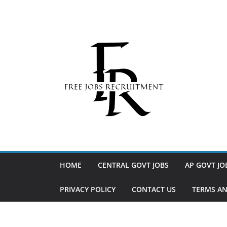
Skip
to
content
HOME
CENTRAL GOVT JOBS
AP GOVT JO
PRIVACY POLICY
CONTACT US
TERMS AN