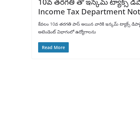
10వ తరగతి తో ఇన్కమ్ ట్యాక్స్ డిపా
Income Tax Department Noti
కేవలం 10వ తరగతి పాస్ అయిన వారికి ఇన్కమ్ ట్యాక్స్ డిపార్ట్
అటెండెంట్ విభాగంలో ఉద్యోగాలను
Read More