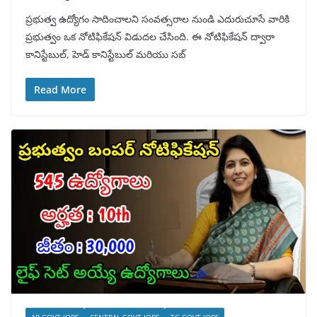
ప్రభుత్వ ఉద్యోగం సాదించాలని సంవత్సరాల నుండి ఎదురుచూసే వారికి
ప్రభుత్వం ఒక నోటిఫికేషన్ విడుదల చేసింది. ఈ నోటిఫికేషన్ ద్వారా
కానిస్టేబుల్, హెడ్ కానిస్టేబుల్ మరియు సబ్
Read More
AP GOVT JOBS
CENTRAL GOVT JOBS
TG GOVT JOBS