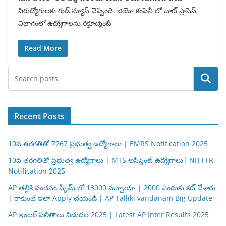
నిరుద్యోగులకు గుడ్ న్యూస్ చెప్పింది. జియో కంపెనీ లో చాట్ ప్రాసెస్
విభాగంలో ఉద్యోగాలను రిక్రూట్మెంట్
Read More
Search
Recent Posts
10వ తరగతితో 7267 ప్రభుత్వ ఉద్యోగాలు | EMRS Notification 2025
10వ తరగతితో ప్రభుత్వ ఉద్యోగాలు | MTS అసిస్టెంట్ ఉద్యోగాలు| NITTTR
Notification 2025
AP తల్లికి వందనం స్కీమ్ లో 13000 వచ్చాయా | 2000 ఎందుకు కట్ చేశారు
| రాకుంటే ఇలా Apply చేయండి | AP Talliki vandanam Big Update
AP ఇంటర్ ఫలితాలు విడుదల 2025 | Latest AP Inter Results 2025