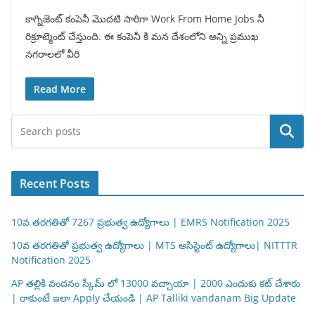
కాగ్నిజెంట్ కంపెనీ మొదటి సారిగా Work From Home Jobs నీ
రిక్రూట్మెంట్ చేస్తుంది. ఈ కంపెనీ కి మన దేశంలోని అన్ని ప్రముఖ
నగరాలలో వీరి
Read More
Search
Recent Posts
10వ తరగతితో 7267 ప్రభుత్వ ఉద్యోగాలు | EMRS Notification 2025
10వ తరగతితో ప్రభుత్వ ఉద్యోగాలు | MTS అసిస్టెంట్ ఉద్యోగాలు| NITTTR
Notification 2025
AP తల్లికి వందనం స్కీమ్ లో 13000 వచ్చాయా | 2000 ఎందుకు కట్ చేశారు
| రాకుంటే ఇలా Apply చేయండి | AP Talliki vandanam Big Update