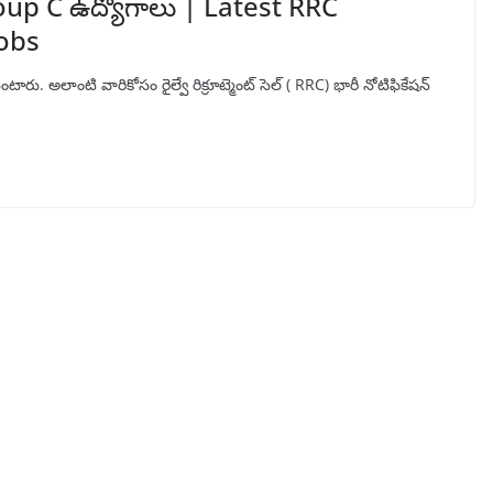
roup C ఉద్యోగాలు | Latest RRC
Jobs
ారు. అలాంటి వారికోసం రైల్వే రిక్రూట్మెంట్ సెల్ ( RRC) భారీ నోటిఫికేషన్