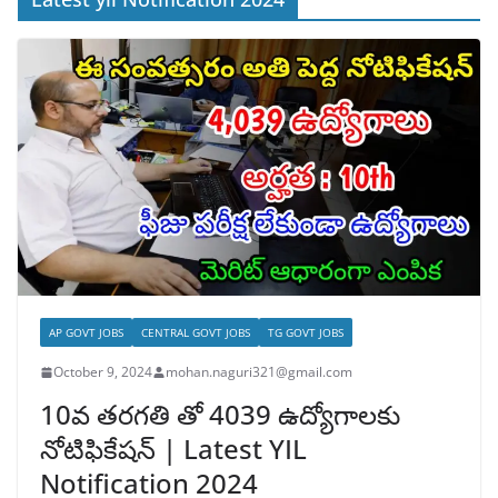
AP GOVT JOBS
CENTRAL GOVT JOBS
TG GOVT JOBS
October 9, 2024
mohan.naguri321@gmail.com
10వ తరగతి తో 4039 ఉద్యోగాలకు
నోటిఫికేషన్ | Latest YIL
Notification 2024