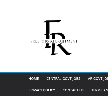
Skip
to
content
HOME
CENTRAL GOVT JOBS
AP GOVT JO
PRIVACY POLICY
CONTACT US
TERMS AN