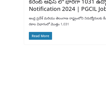
కరెంట్ ఆఫీస్ లో భారీగా 1031 ఉద
Notification 2024 | PGCIL Jo
ఆంధ్ర ప్రదేశ్ మరియు తెలంగాణ రాష్ట్రంలోని నిరుద్యోగులకు కేం
రకాల విభాగంలో మొత్తం 1,031
Read More