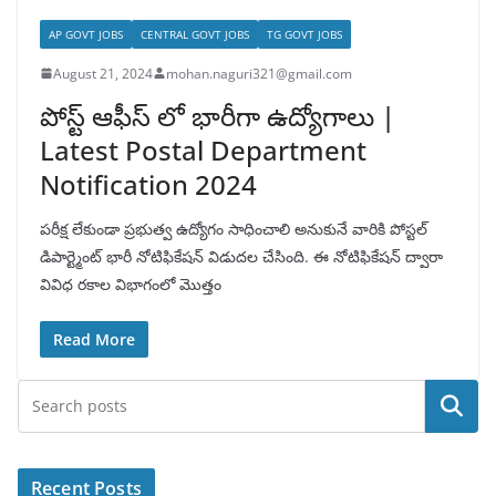
AP GOVT JOBS
CENTRAL GOVT JOBS
TG GOVT JOBS
August 21, 2024
mohan.naguri321@gmail.com
పోస్ట్ ఆఫీస్ లో భారీగా ఉద్యోగాలు |
Latest Postal Department
Notification 2024
పరీక్ష లేకుండా ప్రభుత్వ ఉద్యోగం సాధించాలి అనుకునే వారికి పోస్టల్
డిపార్ట్మెంట్ భారీ నోటిఫికేషన్ విడుదల చేసింది. ఈ నోటిఫికేషన్ ద్వారా
వివిధ రకాల విభాగంలో మొత్తం
Read More
Search
Recent Posts