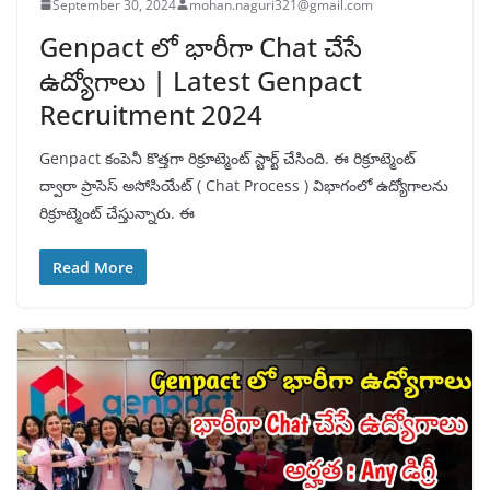
September 30, 2024
mohan.naguri321@gmail.com
Genpact లో భారీగా Chat చేసే
ఉద్యోగాలు | Latest Genpact
Recruitment 2024
Genpact కంపెనీ కొత్తగా రిక్రూట్మెంట్ స్టార్ట్ చేసింది. ఈ రిక్రూట్మెంట్
ద్వారా ప్రాసెస్ అసోసియేట్ ( Chat Process ) విభాగంలో ఉద్యోగాలను
రిక్రూట్మెంట్ చేస్తున్నారు. ఈ
Read More