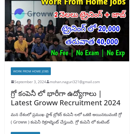
WORK FROM HOME JOBS
September 3, 2024
mohan.naguri321@gmail.com
గ్రో కంపెనీ లో భారీగా ఉద్యోగాలు |
Latest Groww Recruitment 2024
మన దేశంలో ప్రముఖ స్టాక్ బ్రోకర్ కంపెనీ లలో ఒకటి అయినటువంటి గ్రో
( Groww ) కంపెనీ రిక్రూట్మెంట్ చేస్తుంది. గ్రో కంపెనీ లో కంటెంట్