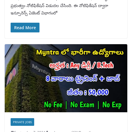
ప్రభుత్వం నోటిఫికేషన్ విడుదల చేసింది. ఈ నోటిఫికేషన్ ద్వారా
ఇన్సూరెన్స్ ఏజెంట్ విభాగంలో
Read More
PRIVATE JOBS