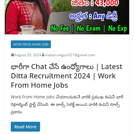
WORK FROM HOME JOBS
August 29, 2024
mohan.naguri321@gmail.com
భారీగా Chat చేసే ఉంధ్యోగాలు | Latest
Ditta Recruitment 2024 | Work
From Home Jobs
Work From Home Jobs చేయాలనుకునే వారికి ప్రముఖ కంపెనీ భారీ
రిక్రూట్మెంట్ స్టార్ట్ చేసింది. ఈ జాబ్స్ సెలెక్ట్ అయిన వారికి కంపెనీ రూల్స్
ప్రకారం
Read More