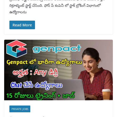
రిక్రూట్మెంట్ స్టార్ట్ చేసింది. ఫోన్ పే కంపెనీ లో స్టాక్ బ్రోకింగ్ విభాగంలో
ఉద్యోగాలను
Read More
PRIVATE JOBS