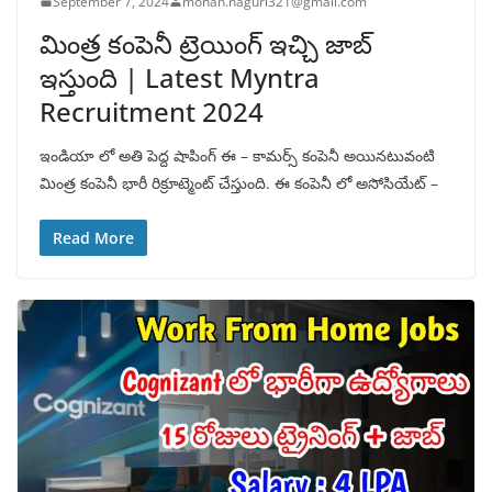
September 7, 2024
mohan.naguri321@gmail.com
మింత్ర కంపెనీ ట్రెయింగ్ ఇచ్చి జాబ్
ఇస్తుంది | Latest Myntra
Recruitment 2024
ఇండియా లో అతి పెద్ద షాపింగ్ ఈ – కామర్స్ కంపెనీ అయినటువంటి
మింత్ర కంపెనీ భారీ రిక్రూట్మెంట్ చేస్తుంది. ఈ కంపెనీ లో అసోసియేట్ –
Read More