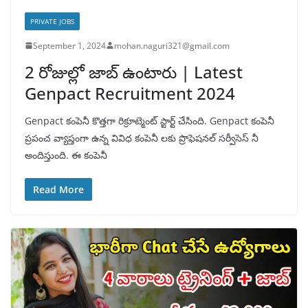
PRIVATE JOBS
September 1, 2024
mohan.naguri321@gmail.com
2 రోజుల్లో జాబ్ ఉంటారు | Latest
Genpact Recruitment 2024
Genpact కంపెనీ కొత్తగా రిక్రూట్మెంట్ స్టార్ట్ చేసింది. Genpact కంపెనీ
ప్రపంచ వ్యాప్తంగా ఉన్న వివిధ కంపెనీ లకు ప్రొఫెషనల్ సర్వీసెస్ నీ
అందిస్తుంది. ఈ కంపెనీ
Read More