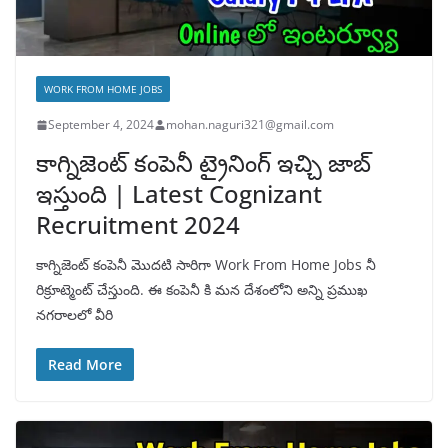
WORK FROM HOME JOBS
September 4, 2024
mohan.naguri321@gmail.com
కాగ్నిజెంట్ కంపెనీ ట్రైనింగ్ ఇచ్చి జాబ్
ఇస్తుంది | Latest Cognizant
Recruitment 2024
కాగ్నిజెంట్ కంపెనీ మొదటి సారిగా Work From Home Jobs నీ
రిక్రూట్మెంట్ చేస్తుంది. ఈ కంపెనీ కి మన దేశంలోని అన్ని ప్రముఖ
నగరాలలో వీరి
Read More