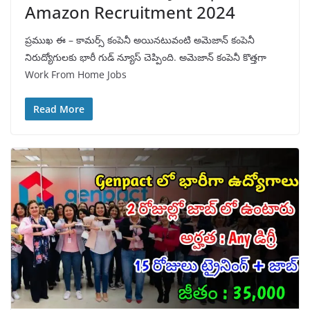
Amazon Recruitment 2024
ప్రముఖ ఈ – కామర్స్ కంపెనీ అయినటువంటి అమెజాన్ కంపెనీ
నిరుద్యోగులకు భారీ గుడ్ న్యూస్ చెప్పింది. అమెజాన్ కంపెనీ కొత్తగా
Work From Home Jobs
Read More