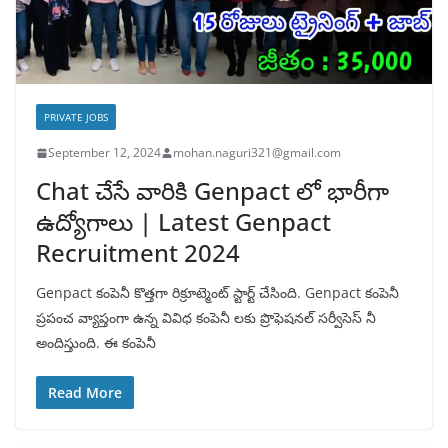
PRIVATE JOBS
September 12, 2024
mohan.naguri321@gmail.com
Chat చేసే వారికి Genpact లో భారీగా
ఉద్యోగాలు | Latest Genpact
Recruitment 2024
Genpact కంపెనీ కొత్తగా రిక్రూట్మెంట్ స్టార్ట్ చేసింది. Genpact కంపెనీ
ప్రపంచ వ్యాప్తంగా ఉన్న వివిధ కంపెనీ లకు ప్రొఫెషనల్ సర్వీసెస్ నీ
అందిస్తుంది. ఈ కంపెనీ
Read More