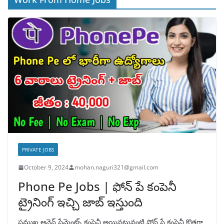
PRIVATE JOBS
October 9, 2024
mohan.naguri321@gmail.com
Phone Pe Jobs | ఫోన్ పే కంపెనీ
ట్రైనింగ్ ఇచ్చి జాబ్ ఇస్తుంది
ప్రముఖ ఆన్లైన్ పేమెంట్స్ కంపెనీ అయినటువంటి ఫోన్ పే కంపెనీ కొత్తగా