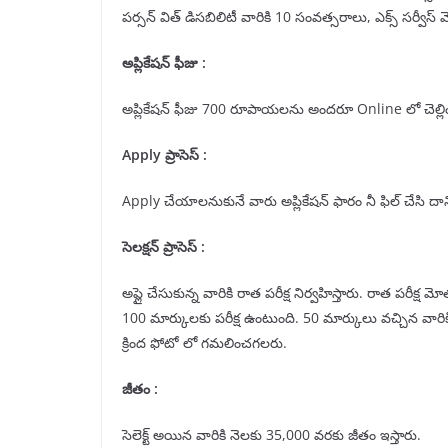
పర్సన్ విత్ డిసబిలిటీ వారికి 10 సంవత్సరాలు, ఎక్స్ సర్వీస్ మెన
అప్లికేషన్ ఫీజు :
అప్లికేషన్ ఫీజు 700 రూపాయలను అందరూ Online లో చెల్లి
Apply ప్రాసెస్ :
Apply చేయాలనుకునే వారు అప్లికేషన్ ఫారం నీ ఫిల్ చేసి దానిక
సెలక్షన్ ప్రాసెస్ :
అప్లై చేసుకున్న వారికి రాత పరీక్ష నిర్వహిస్తారు. రాత పరీక్ష
100 మార్కులకు పరీక్ష ఉంటుంది. 50 మార్కులు వచ్చిన వారికి ఫిజ
క్రింద ఫోటో లో గమలించగలరు.
జీతం :
సెలెక్ట్ అయిన వారికి నెలకు 35,000 వరకు జీతం ఇస్తారు.