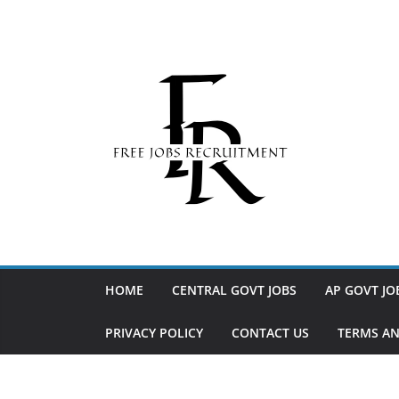
Skip
to
content
HOME
CENTRAL GOVT JOBS
AP GOVT JO
PRIVACY POLICY
CONTACT US
TERMS AN