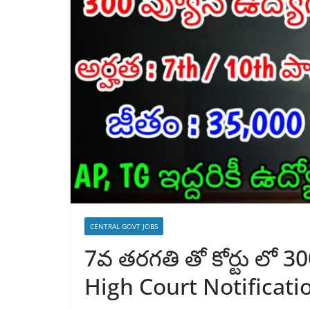
CENTRAL GOVT JOBS
7వ తరగతి తో కోర్టు లో 3
High Court Notificati