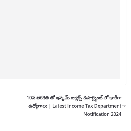
10వ తరగతి తో ఇన్కమ్ ట్యాక్స్ డిపార్ట్మెంట్ లో భారీగా
4
ఉద్యోగాలు | Latest Income Tax Department
Notification 2024