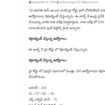
September 9, 2024
mohan.naguri321@gmail.com
7వ తరగతి పాస్ అయిన వారికి హై కోర్టు భారీ నోటిఫికేషన్ వి
ఉద్యోగాలను రిక్రూట్మెంట్ చేస్తున్నారు. ఈ జాబ్స్ కి ఆంధ్ర ప
చేసుకున్న వారికి రాత పరీక్ష నిర్వహిస్తారు. రాత పరీక్ష లో 50% మ
సంబంధించిన ఫుల్ డిటైల్స్ క్రింద ఇచ్చాను.
రిక్రూట్మెంట్ చేస్తున్న ఉద్యోగాలు :
ఈ జాబ్స్ నీ హై కోర్టు లో రిక్రూట్మెంట్ చేస్తున్నారు.
రిక్రూట్మెంట్ చేస్తున్న ఉద్యోగాలు :
హై కోర్టు లో ప్యూన్ విభాగంలో మొత్తం 300 ఉద్యోగాలను రిక్రూట్మ
చేసుకోగలరు.
జనరల్ – 243
SC / ST / BC – 30
ఎక్స్ సర్వీస్ మెన్ – 15