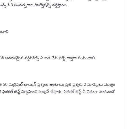
్స్ కి 3 సంవత్సరాల రిజర్వేషన్స్ వర్తిస్తాయి.
ంచాలి.
ి అవరసమైన సర్టిఫికెట్స్ నీ జత చేసి పోస్ట్ ద్వారా పంపించాలి.
 మోత 50 మల్టిపుల్ ఛాయిస్ ప్రశ్నలు ఉంటాయి ప్రతి ప్రశ్నకు 2 మార్కులు మొత్తం
ికల్ టెస్ట్ నిర్వహించి సెలక్షన్ చేస్తారు. ఫిజికల్ టెస్ట్ ఏ విధంగా ఉంటుందో