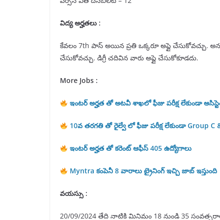
పర్సన్ విత్ దిసబిలిటీ – 12
విద్య అర్హతలు :
కేవలం 7th పాస్ అయిన ప్రతి ఒక్కరూ అప్లై చేసుకోవచ్చు. అ
చేసుకోవచ్చు. డిగ్రీ చదివిన వారు అప్లై చేసుకోకూడదు.
More Jobs :
ఇంటర్ అర్హత తో అటవీ శాఖలో ఫీజు పరీక్ష లేకుండా అసిస్ట
10వ తరగతి తో రైల్వే లో ఫీజు పరీక్ష లేకుండా Group 
ఇంటర్ అర్హత తో కరెంట్ ఆఫీస్ 405 ఉద్యోగాలు
Myntra కంపెనీ 8 వారాలు ట్రైనింగ్ ఇచ్చి జాబ్ ఇస్తుంది
వయస్సు :
20/09/2024 తేది నాటికి మినిమం 18 నుండి 35 సంవత్సరాల మధ