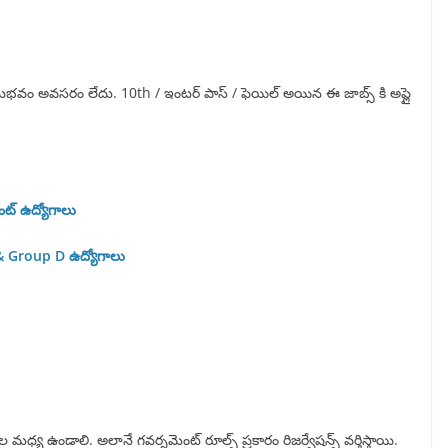
నుభవం అవసరం లేదు. 10th / ఇంటర్ పాస్ / ఫెయిల్ అయిన ఈ జాబ్స్ కి అప్లై
ెంట్ ఉద్యోగాలు
C & Group D ఉద్యోగాలు
్య ఉండాలి. అలానే గవర్నమెంట్ రూల్స్ ప్రకారం రిజర్వేషన్స్ వర్తిస్తాయి.