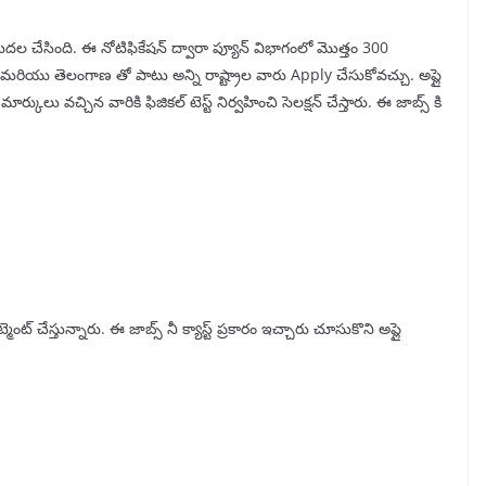
డుదల చేసింది. ఈ నోటిఫికేషన్ ద్వారా ప్యూన్ విభాగంలో మొత్తం 300
్రదేశ్ మరియు తెలంగాణ తో పాటు అన్ని రాష్ట్రాల వారు Apply చేసుకోవచ్చు. అప్లై
ార్కులు వచ్చిన వారికి ఫిజికల్ టెస్ట్ నిర్వహించి సెలక్షన్ చేస్తారు. ఈ జాబ్స్ కి
ెంట్ చేస్తున్నారు. ఈ జాబ్స్ నీ క్యాస్ట్ ప్రకారం ఇచ్చారు చూసుకొని అప్లై