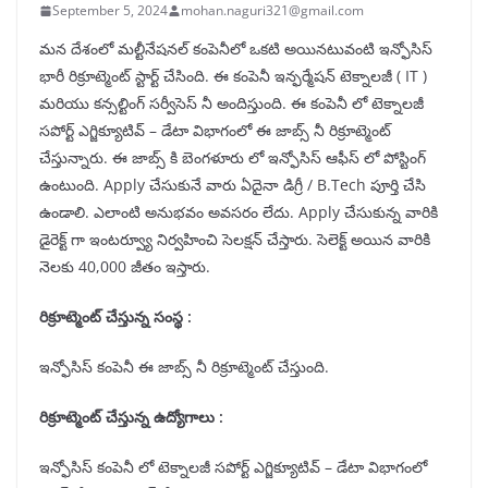
September 5, 2024
mohan.naguri321@gmail.com
మన దేశంలో మల్టీనేషనల్ కంపెనీలో ఒకటి అయినటువంటి ఇన్ఫోసిస్
భారీ రిక్రూట్మెంట్ స్టార్ట్ చేసింది. ఈ కంపెనీ ఇన్ఫర్మేషన్ టెక్నాలజీ ( IT )
మరియు కన్సల్టింగ్ సర్వీసెస్ నీ అందిస్తుంది. ఈ కంపెనీ లో టెక్నాలజీ
సపోర్ట్ ఎగ్జిక్యూటివ్ – డేటా విభాగంలో ఈ జాబ్స్ నీ రిక్రూట్మెంట్
చేస్తున్నారు. ఈ జాబ్స్ కి బెంగళూరు లో ఇన్ఫోసిస్ ఆఫీస్ లో పోస్టింగ్
ఉంటుంది. Apply చేసుకునే వారు ఏదైనా డిగ్రీ / B.Tech పూర్తి చేసి
ఉండాలి. ఎలాంటి అనుభవం అవసరం లేదు. Apply చేసుకున్న వారికి
డైరెక్ట్ గా ఇంటర్వ్యూ నిర్వహించి సెలక్షన్ చేస్తారు. సెలెక్ట్ అయిన వారికి
నెలకు 40,000 జీతం ఇస్తారు.
రిక్రూట్మెంట్ చేస్తున్న సంస్థ :
ఇన్ఫోసిస్ కంపెనీ ఈ జాబ్స్ నీ రిక్రూట్మెంట్ చేస్తుంది.
రిక్రూట్మెంట్ చేస్తున్న ఉద్యోగాలు :
ఇన్ఫోసిస్ కంపెనీ లో టెక్నాలజీ సపోర్ట్ ఎగ్జిక్యూటివ్ – డేటా విభాగంలో