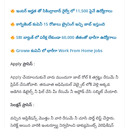
ఇంటర్ అర్హత తో సికింద్రాబాద్ రైల్వే లో 11,500 పైనే ఉద్యోగాలు
కాగ్నిజెంట్ కంపెనీ 15 రోజులు ట్రైనింగ్ ఇచ్చి జాబ్ ఇస్తుంది
SBI బ్యాంక్ లో పరీక్ష లేకుండా 60,000 జీతంతో భారీగా ఉద్యోగాలు
Groww కంపెనీ లో భారీగా Work From Home Jobs
Apply ప్రాసెస్ :
Apply చేయాలనుకునే వారు ముందుగా జాబ్ రోల్ కి తగ్గట్టు రేసుమే నీ
ప్రిపేర్ చేసుకోవాలి. తరువాత అఫిషియల్ వెబ్సైట్ లోకి వెళ్లి అక్కడ
అడిగిన డిటైల్స్ నీ ఫిల్ చేసి మీ రేసుమే నీ అప్లోడ్ చేసి సబ్మిట్ చేయాలి.
సెలక్షన్ ప్రాసెస్ :
వచ్చిన అప్లికేషన్స్ మొత్తం నీ వారి రేసుమే నీ చూసి షార్ట్ లిస్ట్ చేస్తారు.
సెలెక్ట్ అయిన వారికి ఇంటర్వ్యూ నిర్వహించి డాక్యుమెంట్స్ వెరిఫికేషన్