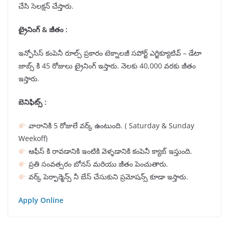
చేసి సెలక్షన్ చేస్తారు.
ట్రైనింగ్ & జీతం :
ఇన్ఫోసిస్ కంపెనీ రూల్స్ ప్రకారం టెక్నాలజీ సపోర్ట్ ఎగ్జిక్యూటివ్ – డేటా
జాబ్స్ కి 45 రోజులు ట్రైనింగ్ ఇస్తారు. నెలకు 40,000 వరకు జీతం
ఇస్తారు.
బెనిఫిట్స్ :
వారానికి 5 రోజులే వర్క్ ఉంటుంది. ( Saturday & Sunday
Weekoff)
ఆఫీస్ కి రావడానికి ఇంటికి వెళ్ళడానికి కంపెనీ క్యాబ్ ఇస్తుంది.
ప్రతి సంవత్సరం బోనస్ మరియు జీతం పెంచుతారు.
వర్క్ పెర్ఫార్మెన్స్ నీ బేస్ చేసుకుని ప్రమోషన్స్ కూడా ఇస్తారు.
Apply Online