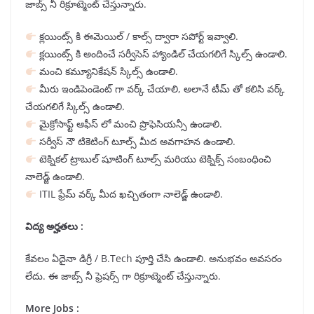
జాబ్స్ నీ రిక్రూట్మెంట్ చేస్తున్నారు.
క్లయింట్స్ కి ఈమెయిల్ / కాల్స్ ద్వారా సపోర్ట్ ఇవ్వాలి.
క్లయింట్స్ కి అందించే సర్వీసెస్ హ్యాండిల్ చేయగలిగే స్కిల్స్ ఉండాలి.
మంచి కమ్యూనికేషన్ స్కిల్స్ ఉండాలి.
మీరు ఇండిపెండెంట్ గా వర్క్ చేయాలి, అలానే టీమ్ తో కలిసి వర్క్
చేయగలిగే స్కిల్స్ ఉండాలి.
మైక్రోసాఫ్ట్ ఆఫీస్ లో మంచి ప్రొఫెసియన్సీ ఉండాలి.
సర్వీస్ నౌ టికెటింగ్ టూల్స్ మీద అవగాహన ఉండాలి.
టెక్నికల్ ట్రాబుల్ షూటింగ్ టూల్స్ మరియు టెక్నిక్స్ సంబంధించి
నాలెడ్జ్ ఉండాలి.
ITIL ఫ్రేమ్ వర్క్ మీద ఖచ్చితంగా నాలెడ్జ్ ఉండాలి.
విద్య అర్హతలు :
కేవలం ఏదైనా డిగ్రీ / B.Tech పూర్తి చేసి ఉండాలి. అనుభవం అవసరం
లేదు. ఈ జాబ్స్ నీ ఫ్రెషర్స్ గా రిక్రూట్మెంట్ చేస్తున్నారు.
More Jobs :