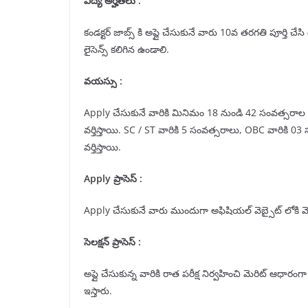
విద్య అర్హతలు :
కండక్టర్ జాబ్స్ కి అప్లై చేసుకునే వారు 10వ తరగతి పూర్తి చేస
లైసెన్స్ కలిగిన ఉండాలి.
వయస్సు :
Apply చేసుకునే వారికి మినిమం 18 నుండి 42 సంవత్సరాల మధ
వర్తిస్తాయి. SC / ST వారికి 5 సంవత్సరాలు, OBC వారికి 03 స
వర్తిస్తాయి.
Apply ప్రాసెస్ :
Apply చేసుకునే వారు ముందుగా అఫిషియల్ వెబ్సైట్ లోకి వెళ
సెలక్షన్ ప్రాసెస్ :
అప్లై చేసుకున్న వారికి రాత పరీక్ష నిర్వహించి మెరిట్ ఆధారంగా సెల
ఇస్తారు.