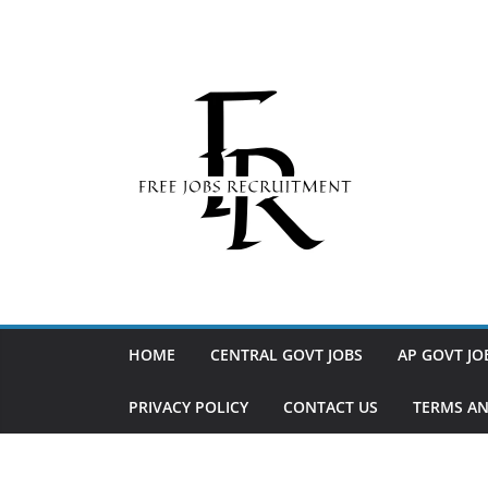
Skip
to
content
HOME
CENTRAL GOVT JOBS
AP GOVT JO
PRIVACY POLICY
CONTACT US
TERMS AN