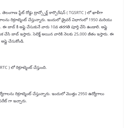
ెలంగాణ స్టేట్ రోడ్డు ట్రాన్స్పోర్ట్ కార్పొరేషన్ ( TGSRTC ) లో ఖాళీగా
గాలను రిక్రూట్మెంట్ చేస్తున్నారు. ఇందులో డ్రైవర్ విభాగంలో 1950 మరియు
ు. ఈ జాబ్ కి అప్లై చేసుకునే వారు 10వ తరగతి పూర్తి చేసి ఉండాలి. అప్లై
ిక చేసి జాబ్ ఇస్తారు. సెలెక్ట్ అయిన వారికి నెలకు 25,000 జీతం ఇస్తారు. ఈ
అప్లై చేసుకోండి.
SRTC ) లో రిక్రూట్మెంట్ చేస్తుంది.
యోగాలను రిక్రూట్మెంట్ చేస్తున్నారు. ఇందులో మొత్తం 2950 ఉద్యోగాలు
పరేట్ గా ఇచ్చారు.