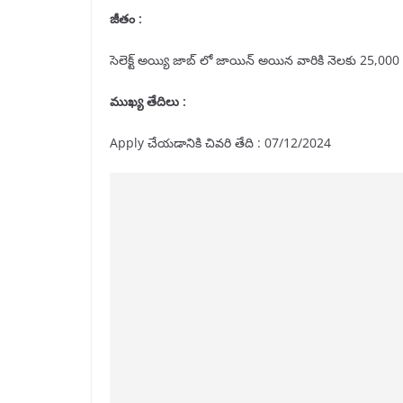
జీతం :
సెలెక్ట్ అయ్యి జాబ్ లో జాయిన్ అయిన వారికి నెలకు 25,000 జ
ముఖ్య తేదిలు :
Apply చేయడానికి చివరి తేది : 07/12/2024