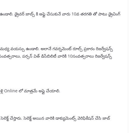
ి ఉండాలి. డ్రైవర్ జాబ్స్ కి అప్లై చేసుకునే వారు 10వ తరగతి తో పాటు డ్రైవింగ్
్య వయస్సు ఉండాలి. అలానే గవర్నమెంట్ రూల్స్ ప్రకారం రిజర్వేషన్స్
ంవత్సరాలు, పర్సన్ విత్ డిసేబిలిటీ వారికి 10సంవత్సరాలు రిజర్వేషన్స్
్లి Online లో మాత్రమే అప్లై చేయాలి.
ెక్ట్ చేస్తారు. సెలెక్ట్ అయిన వారికి డాక్యుమెంట్స్ వెరిఫికేషన్ చేసి జాబ్