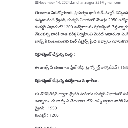
November 14, 2024
mohan.naguri321@gmail.com
తెలంగాణ నిరుద్యోగులకు ప్రభుత్వం భారీ గుడ్ న్యూస్ చెప్పింది. త
ఉన్నటువంటి డ్రైవర్, కండక్టర్ విభాగంలో మొత్తం 2950 ఉద్యో
కండక్టర్ విభాగంలో 1200 ఉద్యోగాలను రిక్రూట్మెంట్ చేస్తున్నార
చేసుకున్న వారికి రాత పరీక్ష నిర్వహించి మెరిట్ ఆధారంగా ఎంప
జాబ్స్ కి సంబంధించిన ఫుల్ డిటైల్స్ క్రింద ఇచ్చాను చూసుకొని 
రిక్రూట్మెంట్ చేస్తున్న సంస్థ :
ఈ జాబ్స్ నీ తెలంగాణ స్టేట్ రోడ్డు ట్రాన్స్పోర్ట్ కార్పొరేషన్ ( TG
రిక్రూట్మెంట్ చేస్తున్న ఉద్యోగాలు & ఖాళీలు :
ఈ నోటిఫికేషన్ ద్వారా డ్రైవర్ మరియు కండక్టర్ విభాగంలో ఉద్
ఉన్నాయి. ఈ జాబ్స్ నీ తెలంగాణ లోని అన్ని జిల్లాల వారికి సె
డ్రైవర్ : 1950
కండక్టర్ : 1200