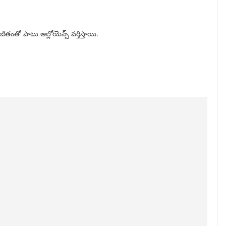
ీతంతో పాటు అల్లోయెన్స్ వర్తిస్తాయి.