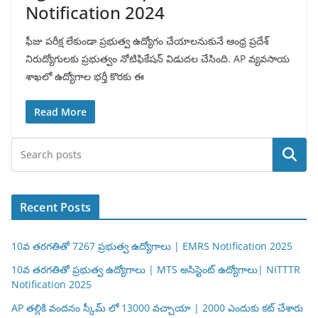
Notification 2024
ఫీజు పరీక్ష లేకుండా ప్రభుత్వ ఉద్యోగం చేయాలనుకునే ఆంధ్ర ప్రదేశ్
నిరుద్యోగులకు ప్రభుత్వం నోటిఫికేషన్ విడుదల చేసింది. AP వ్యవసాయ
శాఖలో ఉద్యోగాల భర్తీ కొరకు ఈ
Read More
Search
Recent Posts
10వ తరగతితో 7267 ప్రభుత్వ ఉద్యోగాలు | EMRS Notification 2025
10వ తరగతితో ప్రభుత్వ ఉద్యోగాలు | MTS అసిస్టెంట్ ఉద్యోగాలు| NITTTR
Notification 2025
AP తల్లికి వందనం స్కీమ్ లో 13000 వచ్చాయా | 2000 ఎందుకు కట్ చేశారు