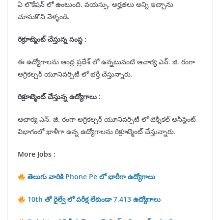
ఏ లొకేషన్ లో ఉంటుంది, వయస్సు, అర్హతలు అన్ని ఇచ్చాను
చూసుకొని వెళ్ళండి.
రిక్రూట్మెంట్ చేస్తున్న సంస్థ :
ఈ ఉద్యోగాలను ఆంధ్ర ప్రదేశ్ లో ఉన్నటువంటి ఆచార్య ఎన్. జి. రంగా
అగ్రికల్చర్ యూనివర్సిటీ లో భర్తీ చేస్తున్నారు.
రిక్రూట్మెంట్ చేస్తున్న ఉద్యోగాలు :
ఆచార్య ఎన్. జి. రంగా అగ్రికల్చర్ యూనివర్సిటీ లో టెక్నికల్ అసిస్టెంట్
విభాగంలో ఖాళీగా ఉన్న ఉద్యోగాలను రిక్రూట్మెంట్ చేస్తున్నారు.
More Jobs :
తెలుగు వారికి Phone Pe లో భారీగా ఉద్యోగాలు
10th తో రైల్వే లో పరీక్ష లేకుండా 7,413 ఉద్యోగాలు