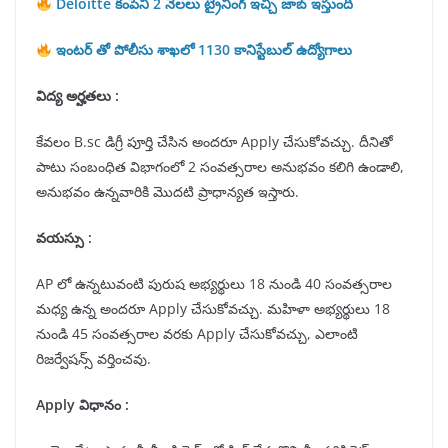
Deloitte కంపెనీ 2 నెలలు ట్రైనింగ్ ఇచ్చి జాబ్ ఇస్తుంది
ఇంటర్ తో పోలీసు శాఖలో 1130 కానిస్టేబుల్ ఉద్యోగాలు
విద్య అర్హతలు :
కేవలం B.sc డిగ్రీ పూర్తి చేసిన అందరూ Apply చేసుకోవచ్చు. దీనితో
పాటు సంబంధిత విభాగంలో 2 సంవత్సరాల అనుభవం కలిగి ఉండాలి,
అనుభవం ఉన్నవారికి మొదటి ప్రాధాన్యత ఇస్తారు.
వయస్సు :
AP లో ఉన్నటువంటి పురుష అభ్యర్థులు 18 నుండి 40 సంవత్సరాల
మధ్య ఉన్న అందరూ Apply చేసుకోవచ్చు. మహిళా అభ్యర్థులు 18
నుండి 45 సంవత్సరాల వరకు Apply చేసుకోవచ్చు, ఎలాంటి
రిజర్వేషన్స్ వర్తించవు.
Apply విధానం :