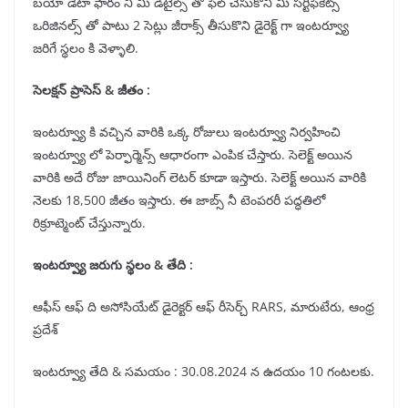
బయో డేటా ఫారం నీ మీ డిటైల్స్ తో ఫిల్ చేసుకొని మీ సర్టిఫికెట్స్
ఒరిజినల్స్ తో పాటు 2 సెట్లు జీరాక్స్ తీసుకొని డైరెక్ట్ గా ఇంటర్వ్యూ
జరిగే స్థలం కి వెళ్ళాలి.
సెలక్షన్ ప్రాసెస్ & జీతం :
ఇంటర్వ్యూ కి వచ్చిన వారికి ఒక్క రోజులు ఇంటర్వ్యూ నిర్వహించి
ఇంటర్వ్యూ లో పెర్ఫార్మెన్స్ ఆధారంగా ఎంపిక చేస్తారు. సెలెక్ట్ అయిన
వారికి అదే రోజు జాయినింగ్ లెటర్ కూడా ఇస్తారు. సెలెక్ట్ అయిన వారికి
నెలకు 18,500 జీతం ఇస్తారు. ఈ జాబ్స్ నీ టెంపరరీ పద్ధతిలో
రిక్రూట్మెంట్ చేస్తున్నారు.
ఇంటర్వ్యూ జరుగు స్థలం & తేది :
ఆఫీస్ ఆఫ్ ది అసోసియేట్ డైరెక్టర్ ఆఫ్ రీసెర్చ్ RARS, మారుటేరు, ఆంధ్ర
ప్రదేశ్
ఇంటర్వ్యూ తేది & సమయం : 30.08.2024 న ఉదయం 10 గంటలకు.