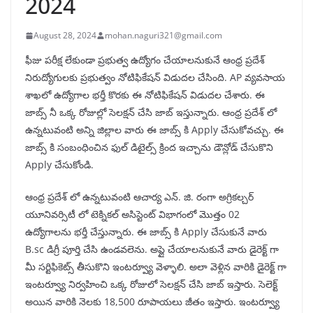
2024
August 28, 2024
mohan.naguri321@gmail.com
ఫీజు పరీక్ష లేకుండా ప్రభుత్వ ఉద్యోగం చేయాలనుకునే ఆంధ్ర ప్రదేశ్
నిరుద్యోగులకు ప్రభుత్వం నోటిఫికేషన్ విడుదల చేసింది. AP వ్యవసాయ
శాఖలో ఉద్యోగాల భర్తీ కొరకు ఈ నోటిఫికేషన్ విడుదల చేశారు. ఈ
జాబ్స్ నీ ఒక్క రోజుల్లో సెలక్షన్ చేసి జాబ్ ఇస్తున్నారు. ఆంధ్ర ప్రదేశ్ లో
ఉన్నటువంటి అన్ని జిల్లాల వారు ఈ జాబ్స్ కి Apply చేసుకోవచ్చు. ఈ
జాబ్స్ కి సంబంధించిన ఫుల్ డిటైల్స్ క్రింద ఇచ్చాను డౌన్లోడ్ చేసుకొని
Apply చేసుకోండి.
ఆంధ్ర ప్రదేశ్ లో ఉన్నటువంటి ఆచార్య ఎన్. జి. రంగా అగ్రికల్చర్
యూనివర్సిటీ లో టెక్నికల్ అసిస్టెంట్ విభాగంలో మొత్తం 02
ఉద్యోగాలను భర్తీ చేస్తున్నారు. ఈ జాబ్స్ కి Apply చేసుకునే వారు
B.sc డిగ్రీ పూర్తి చేసి ఉండవలెను. అప్లై చేయాలనుకునే వారు డైరెక్ట్ గా
మీ సర్టిఫికెట్స్ తీసుకొని ఇంటర్వ్యూ వెళ్ళాలి. అలా వెళ్లిన వారికి డైరెక్ట్ గా
ఇంటర్వ్యూ నిర్వహించి ఒక్క రోజులో సెలక్షన్ చేసి జాబ్ ఇస్తారు. సెలెక్ట్
అయిన వారికి నెలకు 18,500 రూపాయలు జీతం ఇస్తారు. ఇంటర్వ్యూ