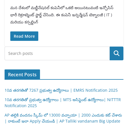
మన దేశంలో మల్టీనేషనల్ కంపెనీలో ఒకటి అయినటువంటి ఇన్ఫోసిస్
భారీ రిక్రూట్మెంట్ స్టార్ట్ చేసింది. ఈ కంపెనీ ఇన్ఫర్మేషన్ టెక్నాలజీ ( IT )
మరియు కన్సల్టింగ్
Read More
Search
Recent Posts
10వ తరగతితో 7267 ప్రభుత్వ ఉద్యోగాలు | EMRS Notification 2025
10వ తరగతితో ప్రభుత్వ ఉద్యోగాలు | MTS అసిస్టెంట్ ఉద్యోగాలు| NITTTR
Notification 2025
AP తల్లికి వందనం స్కీమ్ లో 13000 వచ్చాయా | 2000 ఎందుకు కట్ చేశారు
| రాకుంటే ఇలా Apply చేయండి | AP Talliki vandanam Big Update