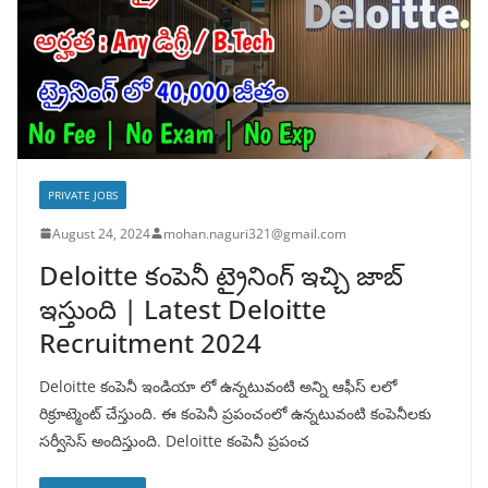
PRIVATE JOBS
August 24, 2024
mohan.naguri321@gmail.com
Deloitte కంపెనీ ట్రైనింగ్ ఇచ్చి జాబ్
ఇస్తుంది | Latest Deloitte
Recruitment 2024
Deloitte కంపెనీ ఇండియా లో ఉన్నటువంటి అన్ని ఆఫీస్ లలో
రిక్రూట్మెంట్ చేస్తుంది. ఈ కంపెనీ ప్రపంచంలో ఉన్నటువంటి కంపెనీలకు
సర్వీసెస్ అందిస్తుంది. Deloitte కంపెనీ ప్రపంచ