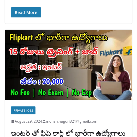
Read More
PRIVATE JOBS
August 29, 2024
mohan.naguri321@gmail.com
ఇంటర్ తో ఫ్లిప్ కార్ట్ లో భారీగా ఉద్యోగాలు