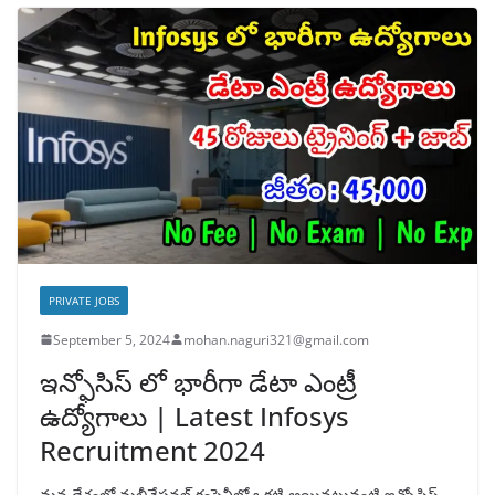
PRIVATE JOBS
September 5, 2024
mohan.naguri321@gmail.com
ఇన్ఫోసిస్ లో భారీగా డేటా ఎంట్రీ
ఉద్యోగాలు | Latest Infosys
Recruitment 2024
మన దేశంలో మల్టీనేషనల్ కంపెనీలో ఒకటి అయినటువంటి ఇన్ఫోసిస్