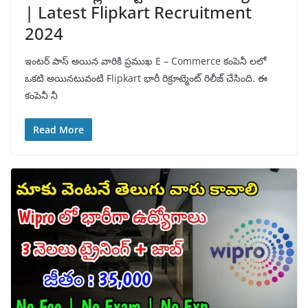
| Latest Flipkart Recruitment
2024
ఇంటర్ పాస్ అయిన వారికి ప్రముఖ E – Commerce కంపెనీ లలో
ఒకటి అయినటువంటి Flipkart భారీ రిక్రూట్మెంట్ రిలీజ్ చేసింది. ఈ
కంపెనీ నీ
Read More