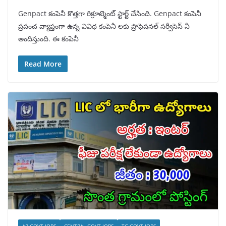
Genpact కంపెనీ కొత్తగా రిక్రూట్మెంట్ స్టార్ట్ చేసింది. Genpact కంపెనీ
ప్రపంచ వ్యాప్తంగా ఉన్న వివిధ కంపెనీ లకు ప్రొఫెషనల్ సర్వీసెస్ నీ
అందిస్తుంది. ఈ కంపెనీ
Read More
AP GOVT JOBS
CENTRAL GOVT JOBS
TG GOVT JOBS