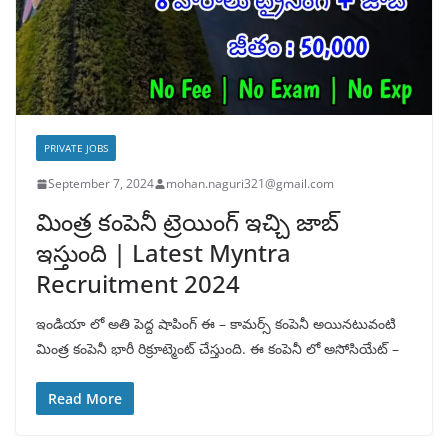
PRIVATE JOBS
September 7, 2024
mohan.naguri321@gmail.com
మింత్ర కంపెనీ ట్రెయింగ్ ఇచ్చి జాబ్
ఇస్తుంది | Latest Myntra
Recruitment 2024
ఇండియా లో అతి పెద్ద షాపింగ్ ఈ – కామర్స్ కంపెనీ అయినటువంటి
మింత్ర కంపెనీ భారీ రిక్రూట్మెంట్ చేస్తుంది. ఈ కంపెనీ లో అసోసియేట్ –
Read More