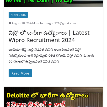
PRIVATE JOBS
August 28, 2024
mohan.naguri321@gmail.com
విప్రో లో భారీగా ఉద్యోగాలు | Latest
Wipro Recruitment 2024
ఇండియా బేస్డ్ మల్టి నేషనల్ కంపెనీ అయినటువంటి విప్రో
నిరుద్యోగులకు భారీ రిక్రూట్మెంట్ రిలీజ్ చేసింది. విప్రో కంపెనీ సుమారు
60 దేశాలలో ఉన్నటువంటి వివిధ కంపెనీ
Read More