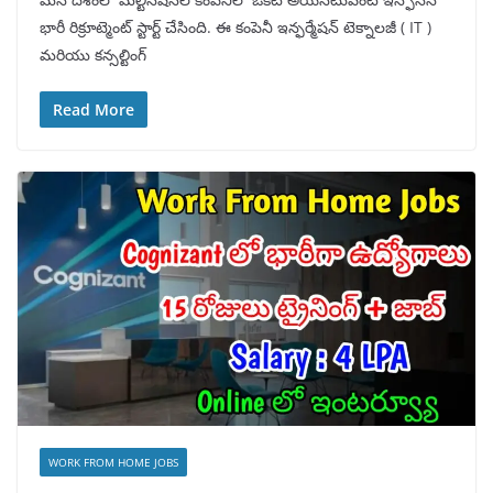
భారీ రిక్రూట్మెంట్ స్టార్ట్ చేసింది. ఈ కంపెనీ ఇన్ఫర్మేషన్ టెక్నాలజీ ( IT )
మరియు కన్సల్టింగ్
Read More
WORK FROM HOME JOBS