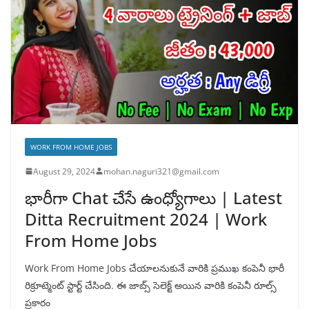
WORK FROM HOME JOBS
August 29, 2024
mohan.naguri321@gmail.com
భారీగా Chat చేసే ఉంధ్యోగాలు | Latest
Ditta Recruitment 2024 | Work
From Home Jobs
Work From Home Jobs చేయాలనుకునే వారికి ప్రముఖ కంపెనీ భారీ
రిక్రూట్మెంట్ స్టార్ట్ చేసింది. ఈ జాబ్స్ సెలెక్ట్ అయిన వారికి కంపెనీ రూల్స్
ప్రకారం