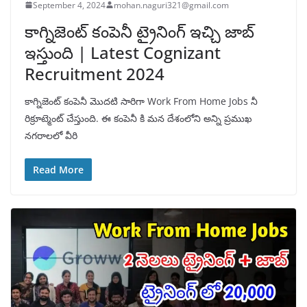
September 4, 2024
mohan.naguri321@gmail.com
కాగ్నిజెంట్ కంపెనీ ట్రైనింగ్ ఇచ్చి జాబ్
ఇస్తుంది | Latest Cognizant
Recruitment 2024
కాగ్నిజెంట్ కంపెనీ మొదటి సారిగా Work From Home Jobs నీ
రిక్రూట్మెంట్ చేస్తుంది. ఈ కంపెనీ కి మన దేశంలోని అన్ని ప్రముఖ
నగరాలలో వీరి
Read More