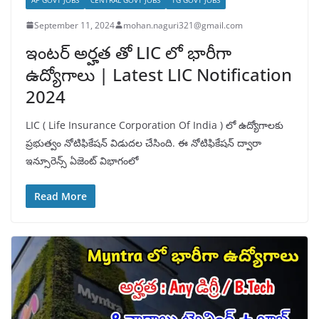
September 11, 2024
mohan.naguri321@gmail.com
ఇంటర్ అర్హత తో LIC లో భారీగా
ఉద్యోగాలు | Latest LIC Notification
2024
LIC ( Life Insurance Corporation Of India ) లో ఉద్యోగాలకు
ప్రభుత్వం నోటిఫికేషన్ విడుదల చేసింది. ఈ నోటిఫికేషన్ ద్వారా
ఇన్సూరెన్స్ ఏజెంట్ విభాగంలో
Read More