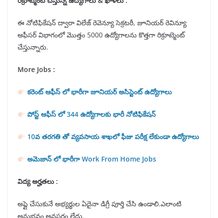
రిక్రూట్మెంట్ చేస్తున్న ఉద్యోగాలు & ఖాళీలు :
ఈ నోటిఫికేషన్ ద్వారా విలేజ్ రెవెన్యూ సెక్రటరీ, జూనియర్ రెవిన్యూ
ఆఫీసర్ విభాగంలో మొత్తం 5000 ఉద్యోగాలను కొత్తగా రిక్రూట్మెంట్
చేస్తున్నారు.
More Jobs :
కరెంట్ ఆఫీస్ లో భారీగా జూనియర్ అసిస్టెంట్ ఉద్యోగాలు
పోస్ట్ ఆఫీస్ లో 344 ఉద్యోగాలకు భారీ నోటిఫికేషన్
10వ తరగతి తో వ్యవసాయ శాఖలో ఫీజు పరీక్ష లేకుండా ఉద్యోగాలు
అమెజాన్ లో భారీగా Work From Home Jobs
విద్య అర్హతలు :
అప్లై చేసుకునే అభ్యర్థుల ఏదైనా డిగ్రీ పూర్తి చేసి ఉండాలి.ఎలాంటి
అనుభవం అవసరం లేదు.