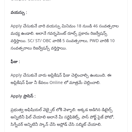
వయస్సు :
Apply చేసుకునే వారి వయస్సు మినిమం 18 నుండి 46 సంవత్సరాల
మధ్య ఉండాలి. అలానే గవర్నమెంట్ రూల్స్ ప్రకారం రిజర్వేషన్స్
వర్తిస్తాయి. SC/ ST/ OBC వారికి 5 సంవత్సరాలు, PWD వారికి 10
సంవత్సరాలు రిజర్వేషన్స్ వర్తిస్తాయి.
ఫీజు :
Apply చేసుకునే వారు అప్లికేషన్ ఫీజు చెల్లించాల్సి ఉంటుంది. ఈ
అప్లికేషన్ ఫీజు నీ కేవలం Online లో మాత్రమే చెల్లించాలి.
Apply ప్రాసెస్ :
ప్రభుత్వ అఫిషియల్ వెబ్సైట్ లోకి వెళ్ళాలి. అక్కడ అడిగిన డిటైల్స్
అన్నిటినీ ఫిల్ చేయాలి అలానే మీ సర్టిఫికెట్స్, పాస్ పోర్ట్ సైజ్ ఫోటో,
సిగ్నేచర్ అన్నిటినీ స్కాన్ చేసి అప్లోడ్ చేసి సబ్మిట్ చేయాలి.