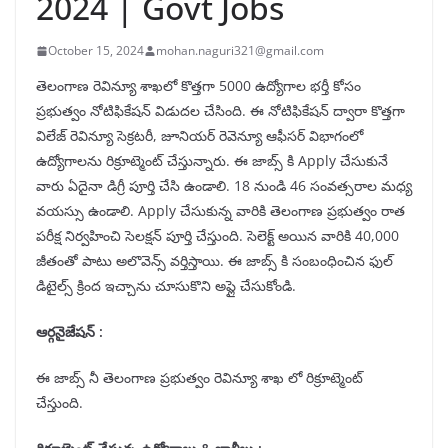
2024 | Govt Jobs
October 15, 2024
mohan.naguri321@gmail.com
తెలంగాణ రెవిన్యూ శాఖలో కొత్తగా 5000 ఉద్యోగాల భర్తీ కోసం
ప్రభుత్వం నోటిఫికేషన్ విడుదల చేసింది. ఈ నోటిఫికేషన్ ద్వారా కొత్తగా
విలేజ్ రెవిన్యూ సెక్రటరీ, జూనియర్ రెవెన్యూ ఆఫీసర్ విభాగంలో
ఉద్యోగాలను రిక్రూట్మెంట్ చేస్తున్నారు. ఈ జాబ్స్ కి Apply చేసుకునే
వారు ఏదైనా డిగ్రీ పూర్తి చేసి ఉండాలి. 18 నుండి 46 సంవత్సరాల మధ్య
వయస్సు ఉండాలి. Apply చేసుకున్న వారికి తెలంగాణ ప్రభుత్వం రాత
పరీక్ష నిర్వహించి సెలక్షన్ పూర్తి చేస్తుంది. సెలెక్ట్ అయిన వారికి 40,000
జీతంతో పాటు అలొవెన్స్ వర్తిస్తాయి. ఈ జాబ్స్ కి సంబంధించిన ఫుల్
డిటైల్స్ క్రింద ఇచ్చాను చూసుకొని అప్లై చేసుకోండి.
ఆర్గనైజేషన్ :
ఈ జాబ్స్ నీ తెలంగాణ ప్రభుత్వం రెవిన్యూ శాఖ లో రిక్రూట్మెంట్
చేస్తుంది.