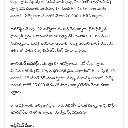
చేస్తున్నారు. Apply చేసుకునే వారు సైన్స్ విభాగంలో బ్యాచిలర్ డిగ్రీ
పూర్తి చేసి ఉండాలి. వయస్సు 18 నుండి 50 సంవత్సరాల మధ్య
ఉండాలి. సెలెక్ట్ అయిన వారికి నెలకు 20,000 + HRA ఇస్తారు.
అనలిస్ట్ :
మొత్తం 02 ఉద్యోగాలను భర్తీ చేస్తున్నారు. లైఫ్ సైన్స్ &
ఫోరెన్సిక్ సైన్స్ విభాగంలో M.sc పూర్తి చేసి ఉండాలి. 18 నుండి 40
సంవత్సరాల మధ్య వయస్సు ఉండాలి. సెలెక్ట్ అయిన వారికి 30,000
జీతం తో పాటు కన్సాలిడేటెడ్ వేజస్ కూడా ఇస్తారు.
జూనియర్ అనలిస్ట్ :
మొత్తం 02 ఉద్యోగాలను భర్తీ చేస్తున్నారు.
మినిమం 50% లైఫ్ సైన్స్ & ఫోరెన్సిక్ సైన్స్ విభాగంలో B.sc పూర్తి చేసి
ఉండాలి. 18 నుండి 35 సంవత్సరాల మధ్య వయస్సు ఉండాలి. సెలెక్ట్
అయిన వారికి 25,000 జీతం తో పాటు కన్సాలిడేటెడ్ వేజస్ కూడా
ఇస్తారు.
ఈ ఉద్యోగాలకు అన్ని క్యాస్ట్ ల వారు Apply చేసుకోవచ్చు. అన్ని పోస్ట్
జనరల్ కేటగిరి లో ఉన్నాయి. రిజర్వేషన్స్ వర్తించవు.
అప్లికేషన్ ఫీజు :