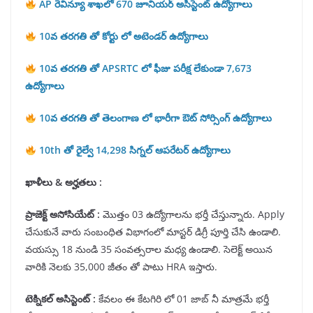
AP రెవిన్యూ శాఖలో 670 జూనియర్ అసిస్టెంట్ ఉద్యోగాలు
10వ తరగతి తో కోర్టు లో అటెండర్ ఉద్యోగాలు
10వ తరగతి తో APSRTC లో ఫీజు పరీక్ష లేకుండా 7,673
ఉద్యోగాలు
10వ తరగతి తో తెలంగాణ లో భారీగా ఔట్ సోర్సింగ్ ఉద్యోగాలు
10th తో రైల్వే 14,298 సిగ్నల్ ఆపరేటర్ ఉద్యోగాలు
ఖాళీలు & అర్హతలు :
ప్రాజెక్ట్ అసోసియేట్ :
మొత్తం 03 ఉద్యోగాలను భర్తీ చేస్తున్నారు. Apply
చేసుకునే వారు సంబంధిత విభాగంలో మాస్టర్ డిగ్రీ పూర్తి చేసి ఉండాలి.
వయస్సు 18 నుండి 35 సంవత్సరాల మధ్య ఉండాలి. సెలెక్ట్ అయిన
వారికి నెలకు 35,000 జీతం తో పాటు HRA ఇస్తారు.
టెక్నికల్ అసిస్టెంట్ :
కేవలం ఈ కేటగిరి లో 01 జాబ్ నీ మాత్రమే భర్తీ