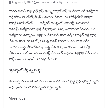
August 31, 2024
mohan.naguri321@gmail.com
భారత అటవీ శాఖ వైల్డ్ లైఫ్ ఇన్స్టిట్యూట్ ఆఫ్ ఇండియా లో ఉద్యోగాల
భర్తీ కోసం ఈ నోటిఫికేషన్ విడుదల చేశారు. ఈ నోటిఫికేషన్ ద్వారా
ప్రాజెక్ట్ అసోసియేట్ – 1, టెక్నికల్ అసిస్టెంట్, అనలిస్ట్, జూనియర్
అనలిస్ట్ ఉద్యోగాలను భర్తీ చేస్తున్నారు. అన్ని విభాగాలలో మొత్తం 08
ఉద్యోగాలు ఉన్నాయి. Apply చేసుకునే వారు డిగ్రీ / మాస్టర్ డిగ్రీ పూర్తి
చేసి ఉండాలి. ఈ జాబ్స్ కి ఆంధ్ర ప్రదేశ్ మరియు తెలంగాణ లోని
అందరూ అప్లై చేసుకోవచ్చు. అప్లై చేసుకున్న వారికి ఎలాంటి పరీక్ష
లేకుండా మెరిట్ ఆధారంగా సెలెక్ట్ చేసి జాబ్ ఇస్తారు. Apply చేసే వారు
పోస్ట్ ద్వారా మాత్రమే Apply చేయాలి.
రిక్రూట్మెంట్ చేస్తున్న సంస్థ :
ఈ జాబ్స్ నీ భారత అటవీ శాఖ అయినటువంటి వైల్డ్ లైఫ్ ఇన్స్టిట్యూట్
ఆఫ్ ఇండియా లో రిక్రూట్మెంట్ చేస్తున్నారు.
More Jobs :