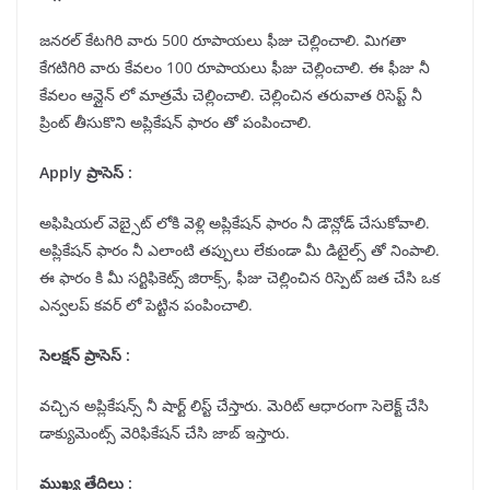
జనరల్ కేటగిరి వారు 500 రూపాయలు ఫీజు చెల్లించాలి. మిగతా
కేగటిగిరి వారు కేవలం 100 రూపాయలు ఫీజు చెల్లించాలి. ఈ ఫీజు నీ
కేవలం ఆన్లైన్ లో మాత్రమే చెల్లించాలి. చెల్లించిన తరువాత రిసెప్ట్ నీ
ప్రింట్ తీసుకొని అప్లికేషన్ ఫారం తో పంపించాలి.
Apply ప్రాసెస్ :
అఫిషియల్ వెబ్సైట్ లోకి వెళ్లి అప్లికేషన్ ఫారం నీ డౌన్లోడ్ చేసుకోవాలి.
అప్లికేషన్ ఫారం నీ ఎలాంటి తప్పులు లేకుండా మీ డిటైల్స్ తో నింపాలి.
ఈ ఫారం కి మీ సర్టిఫికెట్స్ జిరాక్స్, ఫీజు చెల్లించిన రిస్పెట్ జత చేసి ఒక
ఎన్వలప్ కవర్ లో పెట్టిన పంపించాలి.
సెలక్షన్ ప్రాసెస్ :
వచ్చిన అప్లికేషన్స్ నీ షార్ట్ లిస్ట్ చేస్తారు. మెరిట్ ఆధారంగా సెలెక్ట్ చేసి
డాక్యుమెంట్స్ వెరిఫికేషన్ చేసి జాబ్ ఇస్తారు.
ముఖ్య తేదిలు :