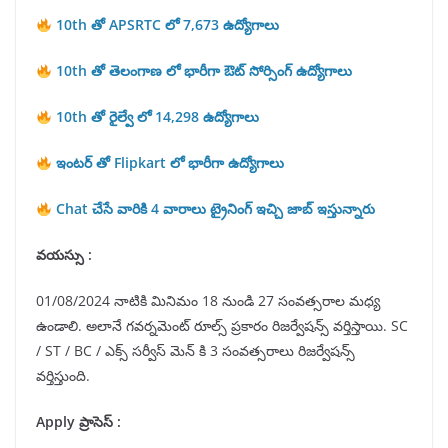
10th తో APSRTC లో 7,673 ఉద్యోగాలు
10th తో తెలంగాణ లో భారీగా ఔట్ సోర్సింగ్ ఉద్యోగాలు
10th తో రైల్వే లో 14,298 ఉద్యోగాలు
ఇంటర్ తో Flipkart లో భారీగా ఉద్యోగాలు
Chat చేసే వారికి 4 వారాలు ట్రైనింగ్ ఇచ్చి జాబ్ ఇస్తున్నారు
వయస్సు :
01/08/2024 నాటికి మినిమం 18 నుండి 27 సంవత్సరాల మధ్య
ఉండాలి. అలానే గవర్నమెంట్ రూల్స్ ప్రకారం రిజర్వేషన్స్ వర్తిస్తాయి. SC
/ ST / BC / ఎక్స్ సర్వీస్ మెన్ కి 3 సంవత్సరాలు రిజర్వేషన్స్
వర్తిస్తుంది.
Apply ప్రాసెస్ :