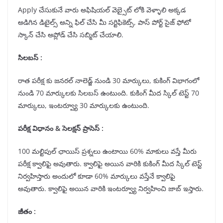
Apply చేసుకునే వారు అఫిషియల్ వెబ్సైట్ లోకి వెళ్ళాలి అక్కడ
అడిగిన డిటైల్స్ అన్ని ఫిల్ చేసి మీ సర్టిఫికెట్స్, పాస్ పోర్ట్ సైజ్ ఫోటో
స్కాన్ చేసి అప్లోడ్ చేసి సబ్మిట్ చేయాలి.
సిలబస్ :
రాత పరీక్ష కు జనరల్ నాలెడ్జ్ నుండి 30 మార్కులు, కుకింగ్ విభాగంలో
నుండి 70 మార్కులకు సిలబస్ ఉంటుంది. కుకింగ్ మీద స్కిల్ టెస్ట్ 70
మార్కులు, ఇంటర్వ్యూ 30 మార్కులకు ఉంటుంది.
పరీక్ష విధానం & సెలక్షన్ ప్రాసెస్ :
100 మల్టిపుల్ ఛాయిస్ ప్రశ్నలు ఉంటాయి 60% మాకులు వస్తే మీరు
పరీక్ష క్వాలిఫై అవుతారు. క్వాలిఫై అయిన వారికి కుకింగ్ మీద స్కిల్ టెస్ట్
నిర్వహిస్తారు అందులో కూడా 60% మార్కులు వస్తేనే క్వాలిఫై
అవుతారు. క్వాలిఫై అయిన వారికి ఇంటర్వ్యూ నిర్వహించి జాబ్ ఇస్తారు.
జీతం :