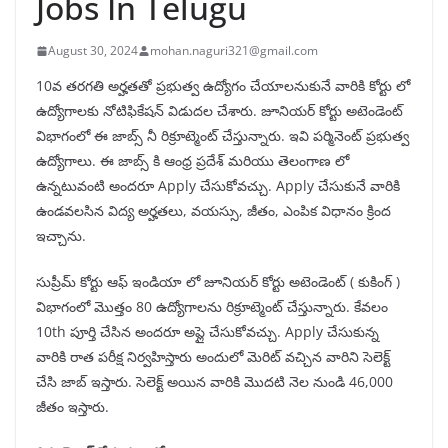
Jobs In Telugu
August 30, 2024
mohan.naguri321@gmail.com
10వ తరగతి అర్హతతో ప్రభుత్వ ఉద్యోగం చేయాలనుకునే వారికి కోర్టు లో
ఉద్యోగాలకు నోటిఫికేషన్ విడుదల చేశారు. జూనియర్ కోర్టు అటెండెంట్
విభాగంలో ఈ జాబ్స్ నీ రిక్రూట్మెంట్ చేస్తున్నారు. ఇవి పర్మినెంట్ ప్రభుత్వ
ఉద్యోగాలు. ఈ జాబ్స్ కి ఆంధ్ర ప్రదేశ్ మరియు తెలంగాణ లో
ఉన్నటువంటి అందరూ Apply చేసుకోవచ్చు. Apply చేసుకునే వారికి
ఉండవలసిన విద్య అర్హతలు, వయస్సు, జీతం, ఎంపిక విధానం క్రింద
ఇచ్చాను.
సుప్రీమ్ కోర్టు ఆఫ్ ఇండియా లో జూనియర్ కోర్టు అటెండెంట్ ( కుకింగ్ )
విభాగంలో మొత్తం 80 ఉద్యోగాలను రిక్రూట్మెంట్ చేస్తున్నారు. కేవలం
10th పూర్తి చేసిన అందరూ అప్లై చేసుకోవచ్చు. Apply చేసుకున్న
వారికి రాత పరీక్ష నిర్వహిస్తారు అందులో మెరిట్ వచ్చిన వారిని సెలెక్ట్
చేసి జాబ్ ఇస్తారు. సెలెక్ట్ అయిన వారికి మొదటి నెల నుండి 46,000
జీతం ఇస్తారు.