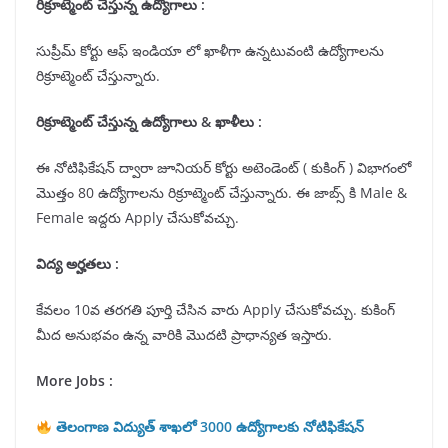
రిక్రూట్మెంట్ చేస్తున్న ఉద్యోగాలు :
సుప్రీమ్ కోర్టు ఆఫ్ ఇండియా లో ఖాళీగా ఉన్నటువంటి ఉద్యోగాలను
రిక్రూట్మెంట్ చేస్తున్నారు.
రిక్రూట్మెంట్ చేస్తున్న ఉద్యోగాలు & ఖాళీలు :
ఈ నోటిఫికేషన్ ద్వారా జూనియర్ కోర్టు అటెండెంట్ ( కుకింగ్ ) విభాగంలో
మొత్తం 80 ఉద్యోగాలను రిక్రూట్మెంట్ చేస్తున్నారు. ఈ జాబ్స్ కి Male &
Female ఇద్దరు Apply చేసుకోవచ్చు.
విద్య అర్హతలు :
కేవలం 10వ తరగతి పూర్తి చేసిన వారు Apply చేసుకోవచ్చు. కుకింగ్
మీద అనుభవం ఉన్న వారికి మొదటి ప్రాధాన్యత ఇస్తారు.
More Jobs :
తెలంగాణ విద్యుత్ శాఖలో 3000 ఉద్యోగాలకు నోటిఫికేషన్