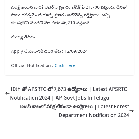
సెలెక్ట్ అయిన వారికి లెవెల్ 3 ప్రకారం బేసిక్ పే 21,700 వస్తుంది. దీనితో
పాటు గవర్నమెంట్ రూల్స్ ప్రకారం అలౌవెన్స్ వర్తిస్తాయి. అన్ని
కలుపుకొని మొదటి నెల జీతం 46,210 వస్తుంది.
ముఖ్య తేదిలు :
Apply చేయడానికి చివరి తేది : 12/09/2024
Official Notification :
Click Here
10th తో APSRTC లో 7,673 ఉద్యోగాలు | Latest APSRTC
Notification 2024 | AP Govt Jobs In Telugu
అటవీ శాఖలో పరీక్ష లేకుండా ఉద్యోగాలు | Latest Forest
Department Notification 2024